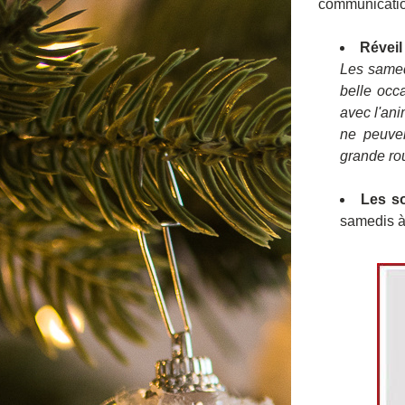
communication
Réveil
Les samedi
belle occ
avec l'ani
ne peuven
grande rou
Les s
samedis à 