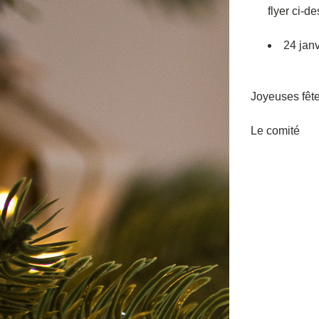
flyer ci-de
24 janv
Joyeuses fête
Le comité