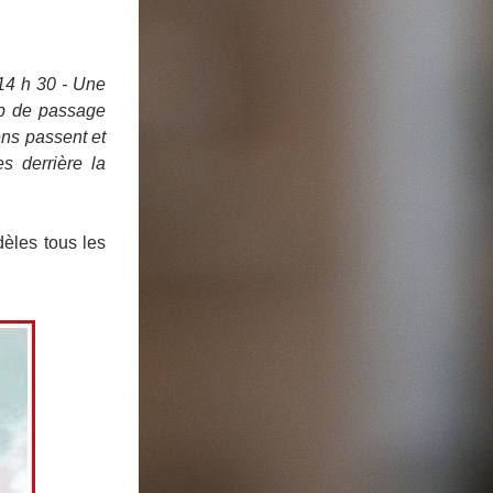
14 h 30 - Une 
up de passage 
ns passent et 
 derrière la 
.
dèles tous les 