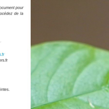
document pour 
océdez de la 
  
.fr
rs.fr 
intes.