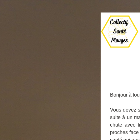
Bonjour à tou
Vous devez s
suite à un ma
chute avec t
proches face 
santé qui a p