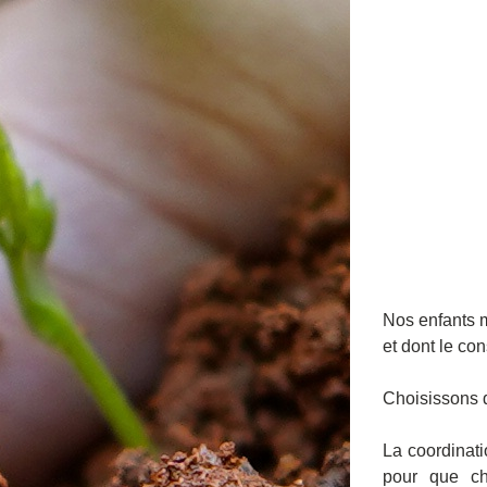
Nos enfants m
et dont le co
Choisissons d
La coordinati
pour que ch