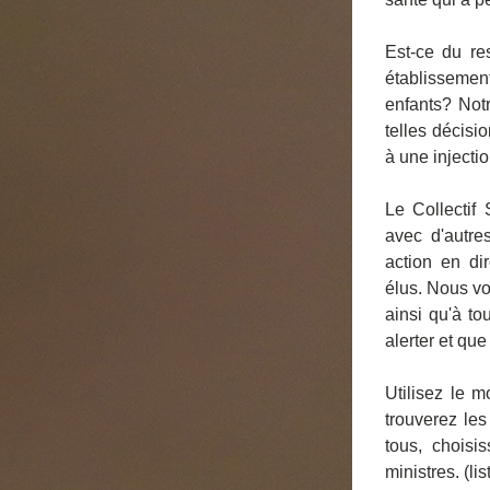
Est-ce du res
établissemen
enfants? Not
telles décisi
à une injecti
Le Collectif 
avec d'autre
action en di
élus. Nous vo
ainsi qu'à to
alerter et que
Utilisez le m
trouverez les
tous, choisi
ministres. (li