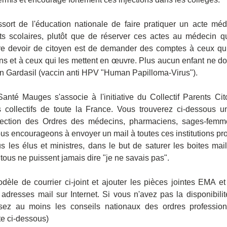
sort de l'éducation nationale de faire pratiquer un acte méd
ts scolaires, plutôt que de réserver ces actes au médecin qui
re devoir de citoyen est de demander des comptes à ceux qui
ons et à ceux qui les mettent en œuvre. Plus aucun enfant ne doit
on Gardasil (vaccin anti HPV "Human Papilloma-Virus").
Santé Mauges s'associe à l'initiative du Collectif Parents Ci
s collectifs de toute la France. Vous trouverez ci-dessous un
rection des Ordres des médecins, pharmaciens, sages-femmes,
us encourageons à envoyer un mail à toutes ces institutions pro
us les élus et ministres, dans le but de saturer les boites mails
 tous ne puissent jamais dire "je ne savais pas". 
odèle de courrier ci-joint et ajouter les pièces jointes EMA 
 adresses mail sur Internet. Si vous n'avez pas la disponibilit
ssez au moins les conseils nationaux des ordres profession
ste ci-dessous)