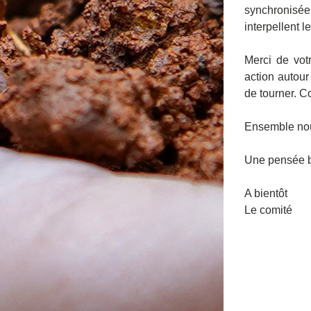
synchronisée
interpellent l
Merci de votr
action autour
de tourner. C
Ensemble nou
Une pensée bi
A bientôt
Le comité