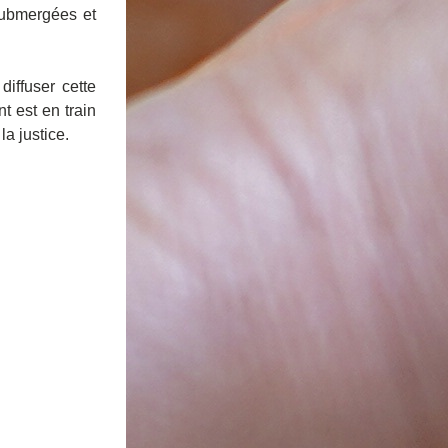
ubmergées et 
iffuser cette 
 est en train 
a justice. 