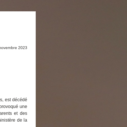
 novembre 2023
, est décédé 
 provoqué une 
rents et des 
nistère de la 