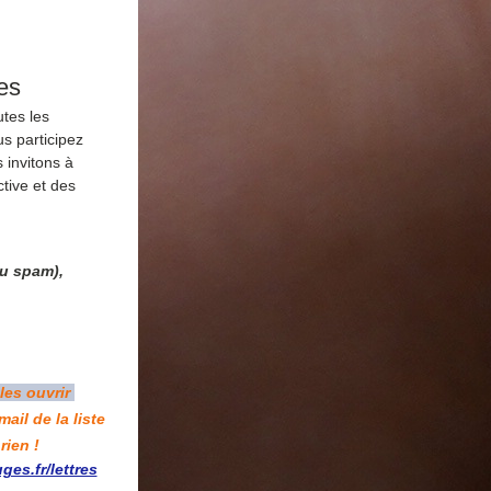
es
tes les 
s participez 
 invitons à 
tive et des 
u spam), 
les ouvrir 
il de la liste 
rien !
es.fr/lettres