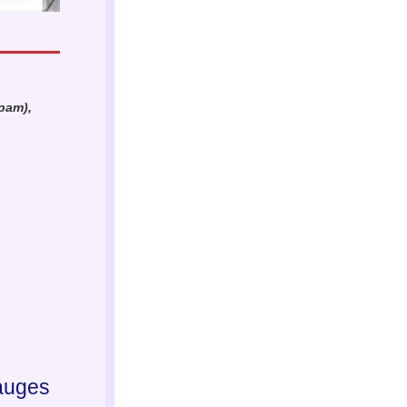
pam), 
Mauges