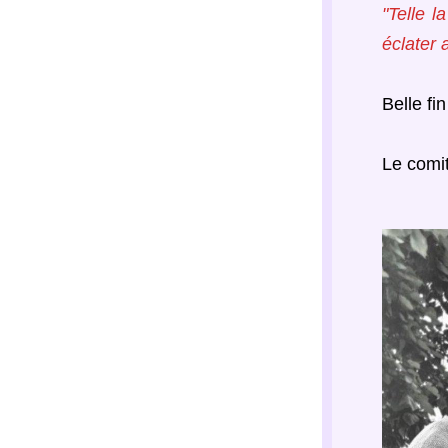
"Telle l
éclater 
Belle fi
Le comit