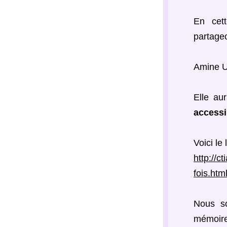
En cett
partageo
Amine Um
Elle aur
accessib
Voici le
http://c
fois.htm
Nous so
mémoire