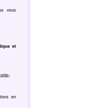
us vous 
ique et 
cette-
dons en 