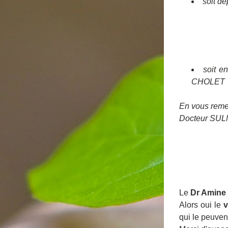
soit dé
soit e
CHOLET
En vous remer
Docteur SUL
Le 
Dr Amine 
Alors oui le 
v
qui le peuven