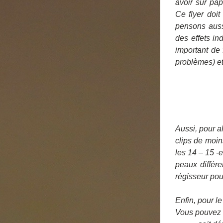
avoir sur pap
Ce flyer doit
pensons aussi
des effets in
important de
problèmes) et 
Aussi, pour a
clips de moin
les 14 – 15 -et
peaux différe
régisseur pou
Enfin, pour l
Vous pouvez