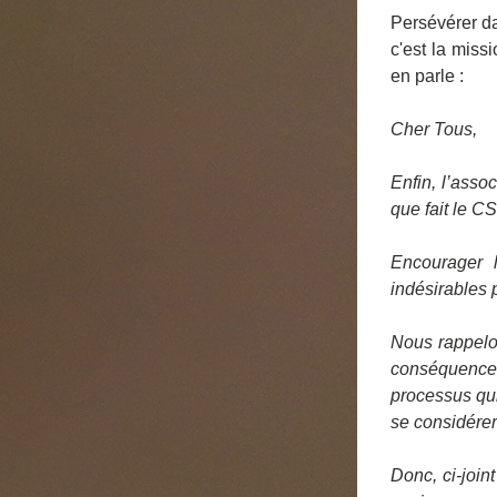
Persévérer da
c'est la miss
en parle :
Cher Tous,
Enfin, l’asso
que fait le C
Encourager l
indésirables 
Nous rappelon
conséquences 
processus qui
se considére
Donc, ci-join