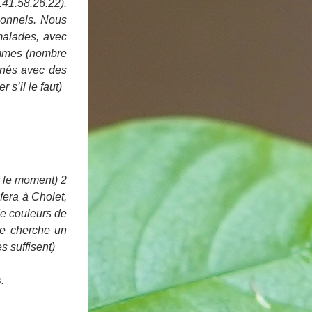
41.58.26.22). 
ionnels. Nous 
malades, avec 
emmes (nombre 
nés avec des 
 s’il le faut)
 le moment) 2 
era à Cholet, 
de couleurs de 
je cherche un 
s suffisent)
s
.