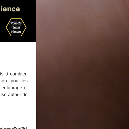
ts ô combien 
tion  pour les 
 entourage et 
use autour de 