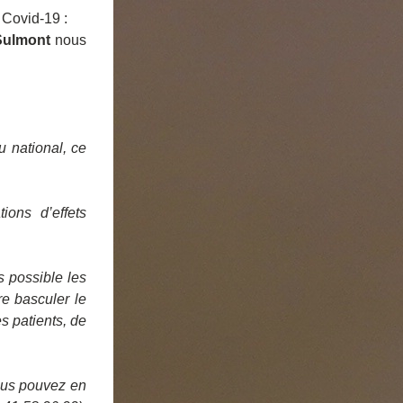
 Covid-19 :
Sulmont 
nous 
 national, ce 
ons d’effets 
 possible les 
e basculer le 
 patients, de 
ous pouvez en 