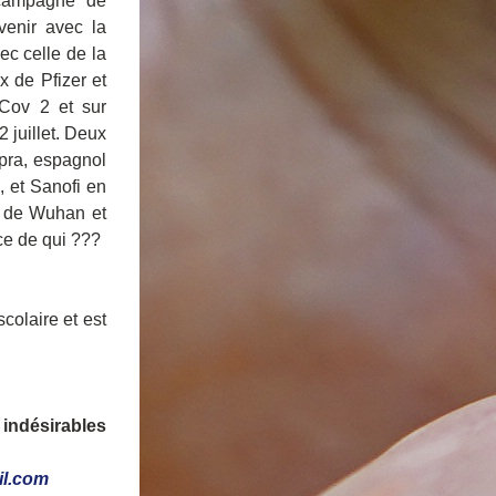
 campagne de 
enir avec la 
c celle de la 
 de Pfizer et 
Cov 2 et sur 
juillet. Deux 
pra, espagnol 
et Sanofi en 
 de Wuhan et 
ce de qui ???
colaire et est 
 indésirables
il.com