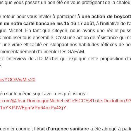
s que vous passez un bon été en vous protégeant de la chaleur
 retour pour vous inviter à participer à 
une action de boycott 
ion de notre carte bancaire les 15-16-17 août
, à l'initiative de 
ue Michel. En tant que citoyen, nous avons une réelle puiss
mobiliser tous ensemble. C'est une action de résistance qui n
r une vraie efficacité en stoppant nos habitudes réflexes de no
nt momentanément d'alimenter les GAFAM.
z l'interview de J-D Michel qui explique cette proposition d'a
e.
u.be/YOOlVwM-s20
éo sur le même sujet avec des précisions :
see.com/@JeanDominiqueMichel:e/Ce%CC%81cile-Doctothon:9
z1nYKPJWEgmVPn64nzPy4XjY
dernier courrier, 
l'état d'urgence sanitaire
 a été abrogé à parti