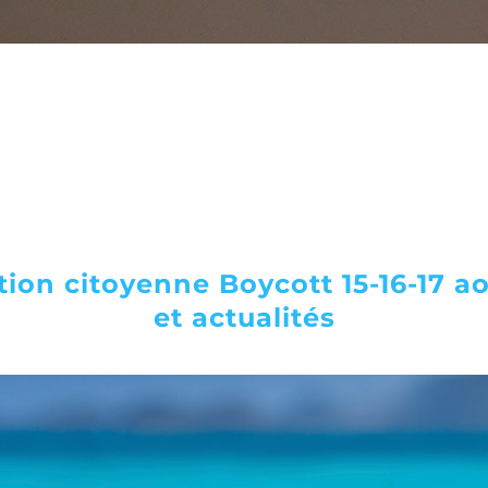
tion citoyenne Boycott 15-16-17 ao
et actualités