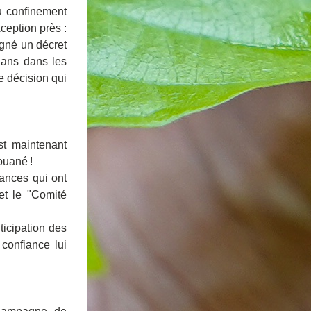
u confinement 
eption près : 
igné un décret 
ans dans les 
 décision qui 
t maintenant 
ouané !
ances qui ont 
t le "Comité 
icipation des 
confiance lui 