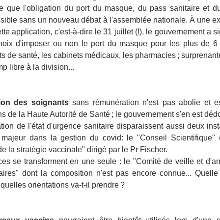
ie que l'obligation du port du masque, du pass sanitaire et d
ssible sans un nouveau débat à l'assemblée nationale. À une exc
ette application, c'est-à-dire le 31 juillet (!), le gouvernement a s
hoix d'imposer ou non le port du masque pour les plus de 6 
s de santé, les cabinets médicaux, les pharmacies ; surprenante
p libre à la division...
ion des soignants
 sans rémunération n'est pas abolie et es
ns de la Haute Autorité de Santé ; le gouvernement s'en est déd
tion de l'état d'urgence sanitaire disparaissent aussi deux inst
 majeur dans la gestion du covid: le "Conseil Scientifique" e
de la stratégie vaccinale" dirigé par le Pr Fischer.
es se transforment en une seule : le "Comité de veille et d'ant
aires" dont la composition n'est pas encore connue... Quelle 
quelles orientations va-t-il prendre ?