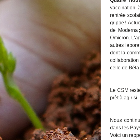
Quatre nou
vaccination 
rentrée scola
grippe ! Actu
de Moderna ;
Omicron. L'ag
autres labora
dont la comm
collaboratio
celle de Béta
Le CSM reste 
prêt à agir si..
Nous continu
dans les Pays
Voici un rappe