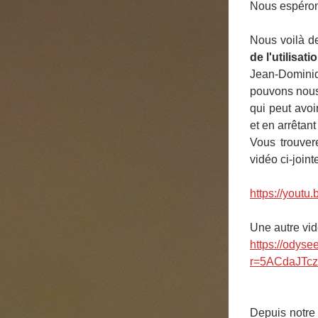
Nous espéron
Nous voilà de
de l'utilisat
Jean-Dominiq
pouvons nous 
qui peut avoi
et en arrêta
Vous trouvere
vidéo ci-joint
https://yout
Une autre vid
https://ody
r=5ACdaJTc
Depuis notre 