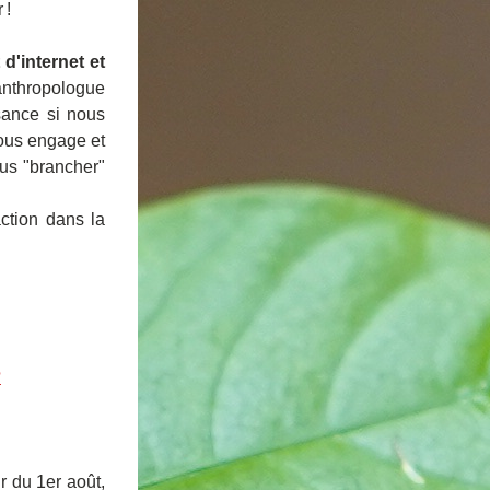
 !
d'internet et 
l'anthropologue 
ance si nous 
ous engage et 
us "brancher" 
ction dans la 
?
r du 1er août, 