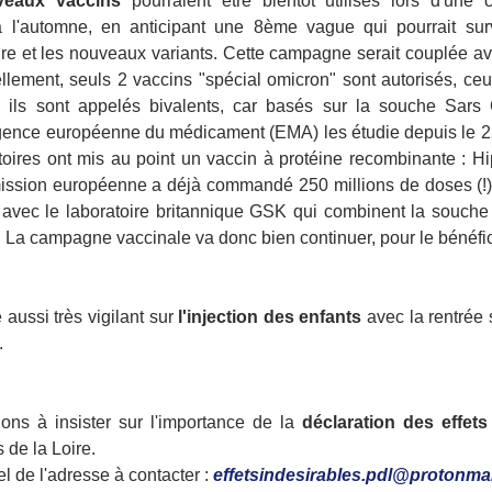
veaux vaccins
 pourraient être bientôt utilisés lors d'une
à l'automne, en anticipant une 8ème vague qui pourrait surv
ire et les nouveaux variants. Cette campagne serait couplée ave
ellement, seuls 2 vaccins "spécial omicron" sont autorisés, ceux
 ils sont appelés bivalents, car basés sur la souche Sars 
ence européenne du médicament (EMA) les étudie depuis le 22 
toires ont mis au point un vaccin à protéine recombinante : Hi
ission européenne a déjà commandé 250 millions de doses (!), 
n avec le laboratoire britannique GSK qui combinent la souche
. La campagne vaccinale va donc bien continuer, pour le bénéfi
aussi très vigilant sur
 l'injection des enfants
 avec la rentrée s
.
ons à insister sur l'importance de la 
déclaration des effets
 de la Loire.
l de l'adresse à contacter : 
effetsindesirables.pdl@protonma