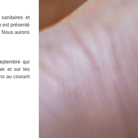
anitaires et 
 est présenté 
? Nous aurons 
ptembre qui 
e et sur les 
ns au courant 