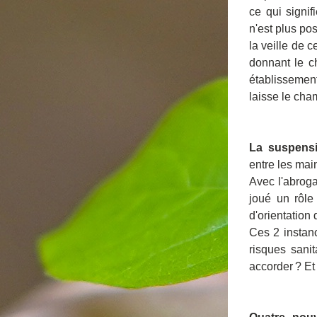
ce qui signif
n'est plus po
la veille de c
donnant le c
établissement
laisse le cham
La suspens
entre les mai
Avec l'abroga
joué un rôle
d'orientation 
Ces 2 instanc
risques sanit
accorder ? Et 