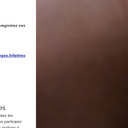
registrez ces 
es.fr/lettres
es
tes les 
s participez 
 invitons à 