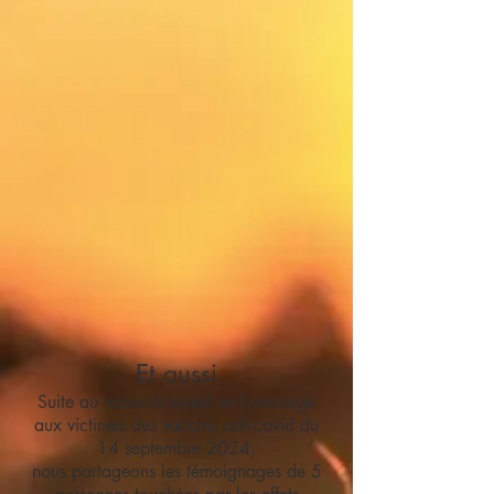
Et aussi
Suite au rassemblement en hommage
aux victimes des vaccins anti-covid du
14 septembre 2024,
nous partageons les témoignages de 5