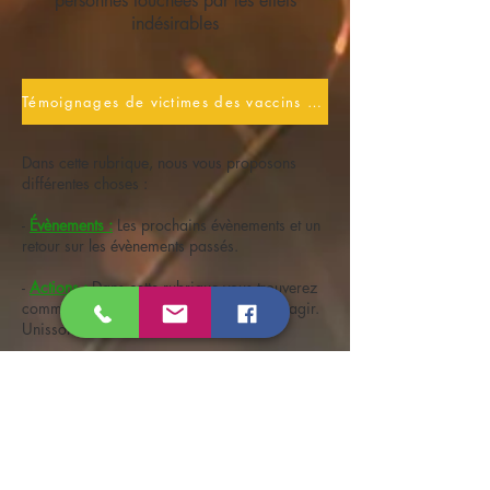
personnes touchées par les effets
indésirables
Témoignages de victimes des vaccins anti-covid
Dans cette rubrique, nous vous proposons
différentes choses :
-
Évènements :
Les prochains évènements et un
retour sur les évènements passés.
-
Actions :
Dans cette rubrique vous trouverez
comment vous, personnellement, pouvez agir.
Unissons-nous dans l'action.
-
Articles :
Des documents importants que nous
souhaitons vous partager entre 2 lettres
mensuelles.
Pour découvrir ces mines d'informations
cliquez sur les boutons ci-dessous :