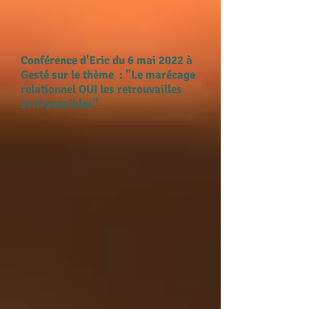
Conférence d'Eric du 6 mai 2022 à
Gesté sur le thème : "Le marécage
relationnel OUI les retrouvailles
sont possibles"