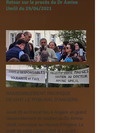
Retour sur le procès du Dr Amine
Umlil du 29/04/2021
RASSEMBLEMENT PACIFIQUE
DEVANT LE TRIBUNAL D'ANGERS
Jeudi 28 avril avait lieu à Angers un grand
rassemblement en soutien au Dr Amine
Umlil, convoqué au tribunal d'Angers. Le
motif de cette citation était le suivant :