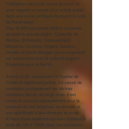
"Obligation vaccinale contre le covid 19 :
avoir rappelé un extrait (d'un article publié
dans une revue juridique) évoquant le code
de Nuremberg".
Plus de 200 personnes étaient présentes
de toute la grande région : Collectifs de
Nantes, St Nazaire, Chateaubriant,
Mayenne, Le mans, Angers, Saumur,
Vendée et Santé Mauges qui co-organisait
cet événement avec le collectif angevin
Ensemble pour la liberté.
Amine Umlil , pharmacien à l'hopital de
Cholet et également juriste, n'a cessé de
combattre juridiquement les dérives
sanitaires depuis de longs mois. Il est
connu et reconnu nationalement pour la
justesse de ses analyses, sa droiture et
son opiniâtreté à faire émerger la vérité.
A l'issu d'une audience qui aura mobilisé la
foule de 14h à 17h30 dans une ambiance