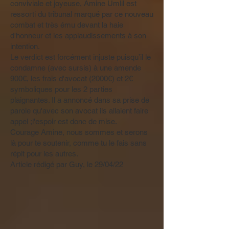
conviviale et joyeuse, Amine Umlil est
ressorti du tribunal marqué par ce nouveau
combat et très ému devant la haie
d'honneur et les applaudissements à son
intention.
Le verdict est forcément injuste puisqu’il le
condamne (avec sursis) à une amende
900€, les frais d'avocat (2000€) et 2€
symboliques pour les 2 parties
plaignantes. Il a annoncé dans sa prise de
parole qu'avec son avocat ils allaient faire
appel ;l'espoir est donc de mise.
Courage Amine, nous sommes et serons
là pour te soutenir, comme tu le fais sans
répit pour les autres.
Article rédigé par Guy, le 29/04/22