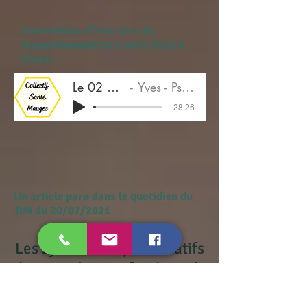
Intervention d'Yves lors du
rassemblement du 2 avril 2022 à
Cholet
Le 02 04 2022
Yves - Psychologue
-28:26
Un article paru dans le quotidien du
JIM du 20/07/2021
Les syndicats représentatifs
des pompiers professionnels
s’opposent à la vaccination