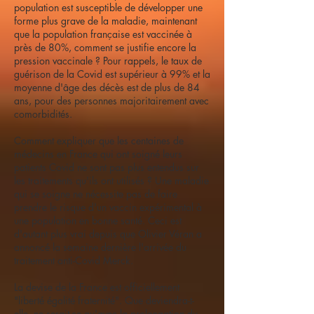
population est susceptible de développer une
forme plus grave de la maladie, maintenant
que la population française est vaccinée à
près de 80%, comment se justifie encore la
pression vaccinale ? Pour rappels, le taux de
guérison de la Covid est supérieur à 99% et la
moyenne d'âge des décès est de plus de 84
ans, pour des personnes majoritairement avec
comorbidités.
Comment expliquer que les centaines de
médecins en France qui ont soigné leurs
patients Covid ne sont pas plus entendus sur
les traitements qu'ils ont utilisés ? Une maladie
qui se soigne ne nécessite pas de faire
prendre le risque d'un vaccin expérimental à
une population en bonne santé. Ceci est
d'autant plus vrai depuis que Olivier Véran a
annoncé la semaine dernière l'arrivée du
traitement anti-Covid Merck.
La devise de la France est officiellement
"liberté égalité fraternité". Que deviendra-t-
elle, ne serait-ce qu'avec la prolongation du