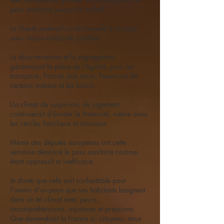
pass sanitaire jusque fin juillet ?
La liberté resterait conditionnelle à un pass
sans raison médicale justifiée.
La discrimination et la ségrégation
garderaient la place de l'égalité, pour les
transports, l'accès aux soins, l'exercice de
certains métiers et les loisirs.
Un climat de suspicion, de jugement
continuerait d'éroder la fraternité, même dans
les cercles familiaux et amicaux.
Même des députés européens ont cette
semaine dénoncé le pass sanitaire comme
étant oppressif et inefficace.
Je doute que cela soit souhaitable pour
l'avenir d'un pays que ses habitants baignent
dans un tel climat avec peurs,
incompréhensions, injustices et pressions.
Que deviendrait la France si, citoyens, nous