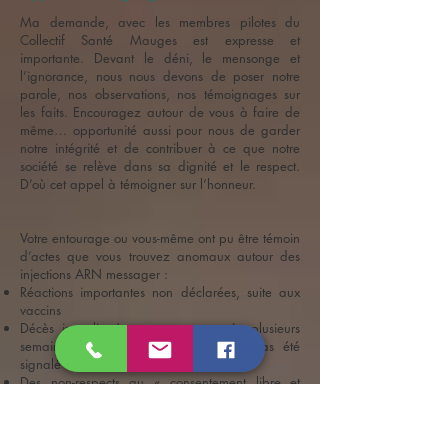
Ma demande, avec les membres pilotes du
Collectif Santé Mauges est expresse et
importante. Devant le déni, le mensonge et
l’ignorance, nous nous devons de poser notre
parole, nos observations, nos témoignages sur
les faits. Encouragez autour de vous à faire de
même… opportunité aussi pour nous de garder
notre intégrité et de contribuer à ce que notre
société se relève dans sa dignité et le respect.
D’où cet appel à témoigner sur l’honneur.
Votre entourage ou vous-même ont pu être témoin
d’actes que vous trouvez anomaux autour des
injections ARN messager :
Réactions importantes non déclarées, suite aux
vaccins
Décès inexpliqués ou suspect, après plusieurs
semaines d’un vaccin. Ceux-ci n’ont pas été
signalé à la pharmacovigilance
Des non-respects au « consentement libre et
éclairé ».
Des abus de pouvoir, voire de chantage
Etc…