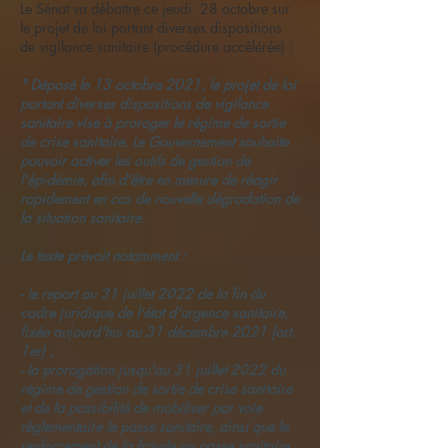
Le Sénat va débattre ce jeudi 28 octobre sur
le projet de loi portant diverses dispositions
de vigilance sanitaire (procédure accélérée) :
" Déposé le 13 octobre 2021, le projet de loi
portant diverses dispositions de vigilance
sanitaire vise à proroger le régime de sortie
de crise sanitaire. Le Gouvernement souhaite
pouvoir activer les outils de gestion de
l'épidémie, afin d'être en mesure de réagir
rapidement en cas de nouvelle dégradation de
la situation sanitaire.
Le texte prévoit notamment :
- le report au 31 juillet 2022 de la fin du
cadre juridique de l'état d'urgence sanitaire,
fixée aujourd'hui au 31 décembre 2021 (art.
1er) ;
- la prorogation jusqu'au 31 juillet 2022 du
régime de gestion de sortie de crise sanitaire
et de la possibilité de mobiliser par voie
règlementaire le passe sanitaire, ainsi que le
renforcement de la fraude au passe sanitaire