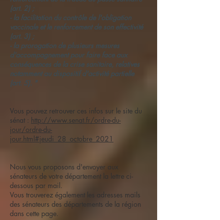
(art. 2) ;
- la facilitation du contrôle de l'obligation
vaccinale et le renforcement de son effectivité
(art. 3) ;
- la prorogation de plusieurs mesures
d'accompagnement pour faire face aux
conséquences de la crise sanitaire, relatives
notamment au dispositif d'activité partielle
(art. 5). "
Vous pouvez retrouver ces infos sur le site du
sénat :
http://www.senat.fr/ordre-du-
jour/ordre-du-
jour.html#jeudi_28_octobre_2021
Nous vous proposons d'envoyer aux
sénateurs de votre département la lettre ci-
dessous par mail.
Vous trouverez également les adresses mails
des sénateurs des départements de la région
dans cette page.