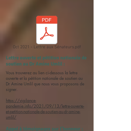
Oct 2021 - Lettre aux Sénateurs.pdf
Lettre ouverte et pétition nationale de
soutien au Dr Amine Umlil :
Vous trouverez au lien ci-dessous la lettre
ouverte et la pétition nationale de soutien au
Dr Amine Umlil que nous vous proposons de
signer.
https://vigilance-
pandemie.info/2021/09/13/lettre-ouverte-
et-petition-nationale-de-soutien-au-dr-amine-
umlil/
Appel à témoignages sur l’honneur :