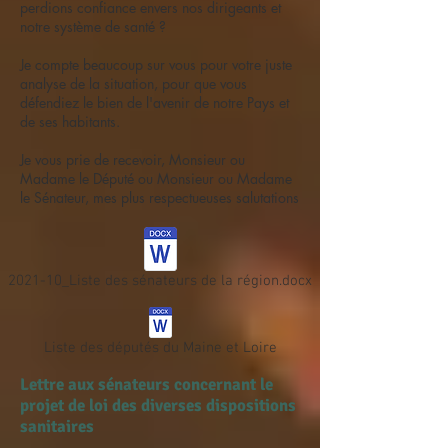
perdions confiance envers nos dirigeants et
notre système de santé ?
Je compte beaucoup sur vous pour votre juste
analyse de la situation, pour que vous
défendiez le bien de l'avenir de notre Pays et
de ses habitants.
Je vous prie de recevoir, Monsieur ou
Madame le Député ou Monsieur ou Madame
le Sénateur, mes plus respectueuses salutations
2021-10_Liste des sénateurs de la région.docx
Liste des députés du Maine et Loire
Lettre aux sénateurs concernant le
projet de loi des diverses dispositions
sanitaires