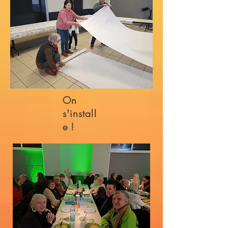
On
s'install
e !